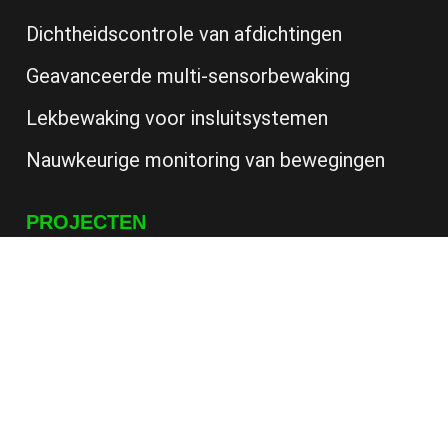
Dichtheidscontrole van afdichtingen
Geavanceerde multi-sensorbewaking
Lekbewaking voor insluitsystemen
Nauwkeurige monitoring van bewegingen
PROJECTEN
Leak detection on car park of a hotel
Lekdetectie op een plat dak
Lekdetectie in een ondergrondse parkingang
Lekdetectie in een ondergrondse
parkeergarage