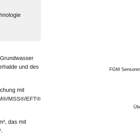
hnologie
 Grundwasser
rhalde und des
FGM Sensoren 
uchung mit
(FGM®/MSS®/EFT®
Üb
m², das mit
.