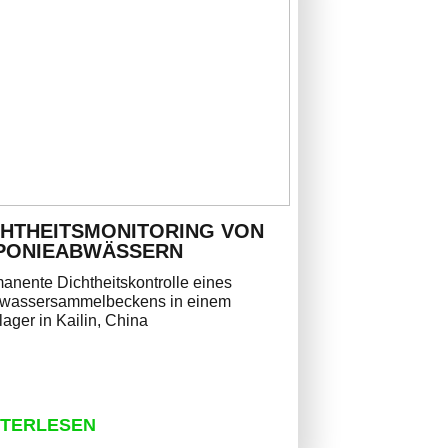
CHTHEITSMONITORING VON
PONIEABWÄSSERN
anente Dichtheitskontrolle eines
wassersammelbeckens in einem
lager in Kailin, China
ITERLESEN