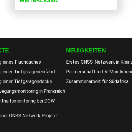
WEITERLESEN
KTE
NEUIGKEITEN
g eines Flachdaches
Erstes GNSS-Netzwerk in Klein
 einer Tiefgarageneinfahrt
Partnerschaft mit V-Max Ameri
g einer Tiefgaragendecke
Zusammenarbeit für Südafrika
egungsmonitoring in Frankreich
htheitsmonitoring bei DOW
Minor GNSS Network Project